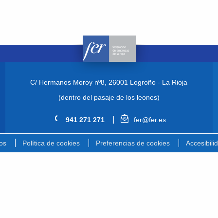
C/ Hermanos Moroy nº8,
26001 Logroño - La Rioja
(dentro del pasaje de los leones)
941 271 271
fer@fer.es
os
Política de cookies
Preferencias de cookies
Accesibili