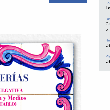
Lo
L
Di
Ca
5
Ho
De
Pl
D