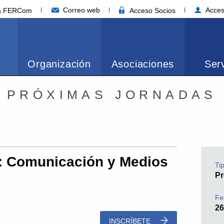
Correo web
Acces
ia FERCom
Acceso Socios
Organización
Asociaciones
Serv
PRÓXIMAS JORNADAS
: Comunicación y Medios
Ti
Pr
Fe
26
INSCRÍBETE