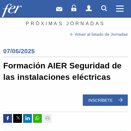
Correo web
Acceso Socios
Acceso Usuar
Mostrar
Ver 
PRÓXIMAS JORNADAS
Volver al listado de Jornadas
07/05/2025
Formación AIER Seguridad de
las instalaciones eléctricas
INSCRÍBETE
Compartir por Facebook
Compartir por Twitter
Compartir por Linkedin
Compartir por whatsapp
Imprimir