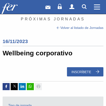
Correo web
Acceso Socios
Acceso Usuar
Mostrar
Ver 
PRÓXIMAS JORNADAS
Volver al listado de Jornadas
16/11/2023
Wellbeing corporativo
INSCRÍBETE
Compartir por Facebook
Compartir por Twitter
Compartir por Linkedin
Compartir por whatsapp
Imprimir
Tipo de jornada