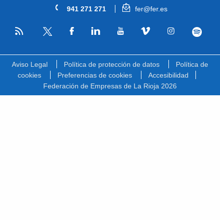
941 271 271
fer@fer.es
RSS
Facebook
Linkedin
Youtube
Vimeo
Instagram
Spotify
Twitter
Aviso Legal
Política de protección de datos
Política de
cookies
Preferencias de cookies
Accesibilidad
Federación de Empresas de La Rioja 2026