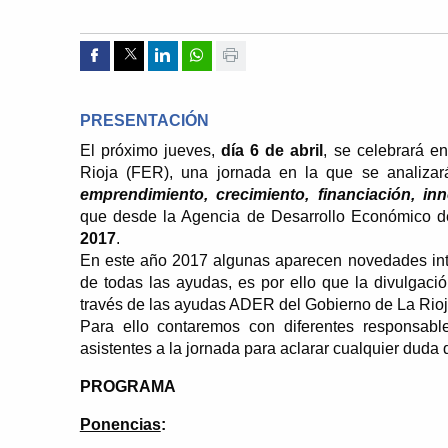
Compartir por Facebook
Compartir por Twitter
Compartir por Linkedin
Compartir por whatsapp
Imprimir
PRESENTACIÓN
El próximo jueves,
día 6 de abril
, se celebrará e
Rioja (FER), una jornada en la que se analizar
emprendimiento, crecimiento, financiación, inn
que desde la Agencia de Desarrollo Económico d
2017
.
En este año 2017 algunas aparecen novedades inte
de todas las ayudas, es por ello que la divulgaci
través de las ayudas ADER del Gobierno de La Rioj
Para ello contaremos con diferentes responsab
asistentes a la jornada para aclarar cualquier duda 
PROGRAMA
Ponencias
: