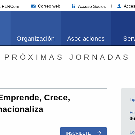
Correo web
Acces
ia FERCom
Acceso Socios
Organización
Asociaciones
Serv
PRÓXIMAS JORNADAS
Emprende, Crece,
Ti
nacionaliza
Fe
06
Lo
INSCRÍBETE