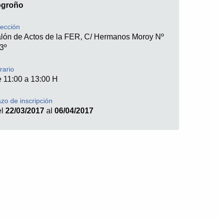
ogroño
rección
lón de Actos de la FER, C/ Hermanos Moroy Nº
 3º
rario
 11:00 a 13:00 H
azo de inscripción
el
22/03/2017
al
06/04/2017