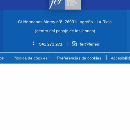
C/ Hermanos Moroy nº8,
26001 Logroño - La Rioja
(dentro del pasaje de los leones)
941 271 271
fer@fer.es
os
Política de cookies
Preferencias de cookies
Accesibili