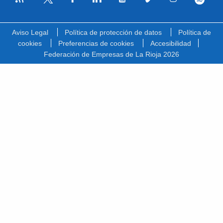
Facebook
Linkedin
Youtube
Vimeo
Instagram
Spotify
Twitter
Aviso Legal
Política de protección de datos
Política de
cookies
Preferencias de cookies
Accesibilidad
Federación de Empresas de La Rioja 2026