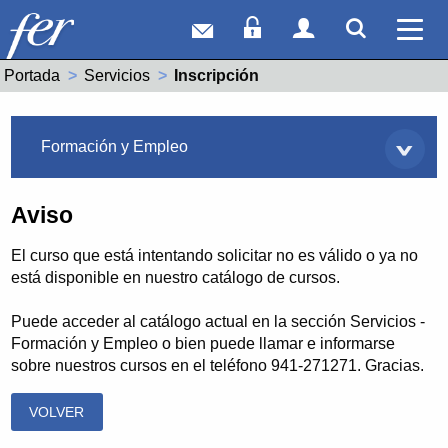
Correo web
Acceso Socios
Acceso Usuar
Mostrar
Ver 
Portada
Servicios
Actual:
Inscripción
Servicios
Formación y Empleo
Aviso
El curso que está intentando solicitar no es válido o ya no
está disponible en nuestro catálogo de cursos.
Puede acceder al catálogo actual en la sección Servicios -
Formación y Empleo o bien puede llamar e informarse
sobre nuestros cursos en el teléfono 941-271271. Gracias.
VOLVER