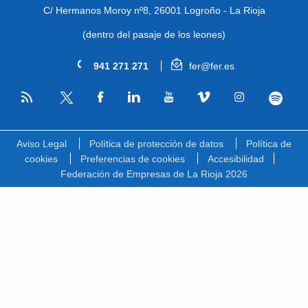
C/ Hermanos Moroy nº8,
26001 Logroño - La Rioja
(dentro del pasaje de los leones)
941 271 271
fer@fer.es
RSS
Facebook
Linkedin
Youtube
Vimeo
Instagram
Spotify
Twitter
Aviso Legal
Política de protección de datos
Política de
cookies
Preferencias de cookies
Accesibilidad
Federación de Empresas de La Rioja 2026