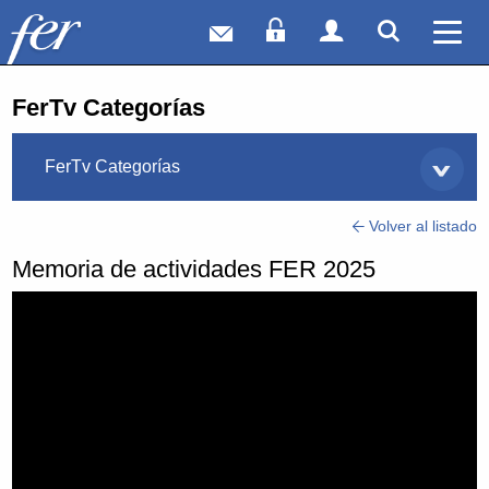
Correo web
Acceso Socios
Acceso Usuar
Mostrar
Ver 
FerTv Categorías
FerTv Categorías
Volver al listado
Memoria de actividades FER 2025