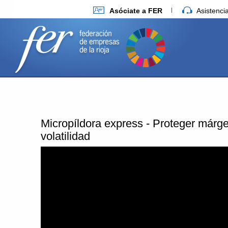
Asóciate a FER
Asistenc
Micropíldora express - Proteger márg
volatilidad