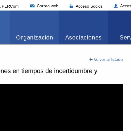
Correo web
Acces
ia FERCom
Acceso Socios
Organización
Asociaciones
Serv
Volver al listado
enes en tiempos de incertidumbre y