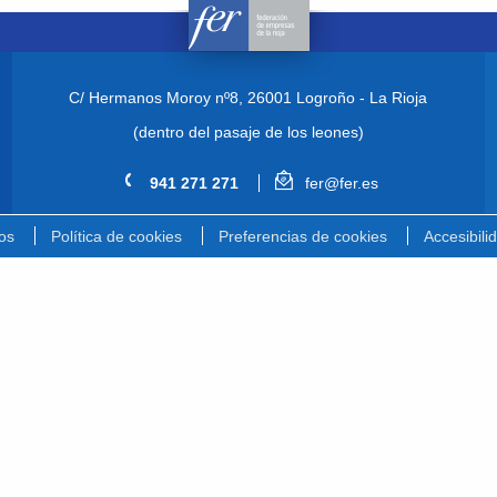
C/ Hermanos Moroy nº8,
26001 Logroño - La Rioja
(dentro del pasaje de los leones)
941 271 271
fer@fer.es
os
Política de cookies
Preferencias de cookies
Accesibili