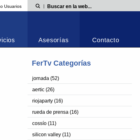
o Usuarios
Búsqueda
icios
Asesorías
Contacto
FerTv Categorías
jornada (52)
aertic (26)
riojaparty (16)
rueda de prensa (16)
cossío (11)
silicon valley (11)