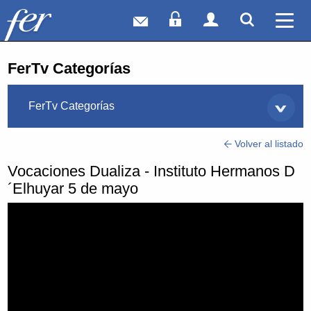
Correo web
Acceso Socios
Acceso Usuar
Mostrar
Ver 
FerTv Categorías
FerTv Categorías
Volver al listado
Vocaciones Dualiza - Instituto Hermanos D
´Elhuyar 5 de mayo