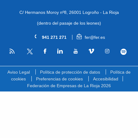
C/ Hermanos Moroy nº8,
26001 Logroño - La Rioja
(dentro del pasaje de los leones)
941 271 271
fer@fer.es
RSS
Facebook
Linkedin
Youtube
Vimeo
Instagram
Spotify
Twitter
Aviso Legal
Política de protección de datos
Política de
cookies
Preferencias de cookies
Accesibilidad
Federación de Empresas de La Rioja 2026