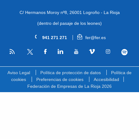
C/ Hermanos Moroy nº8,
26001 Logroño - La Rioja
(dentro del pasaje de los leones)
941 271 271
fer@fer.es
RSS
Facebook
Linkedin
Youtube
Vimeo
Instagram
Spotify
Twitter
Aviso Legal
Política de protección de datos
Política de
cookies
Preferencias de cookies
Accesibilidad
Federación de Empresas de La Rioja 2026