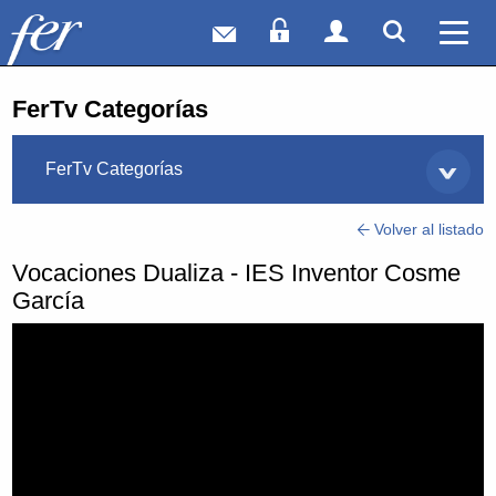
Correo web
Acceso Socios
Acceso Usuar
Mostrar
Ver 
FerTv Categorías
FerTv Categorías
Volver al listado
Vocaciones Dualiza - IES Inventor Cosme
García