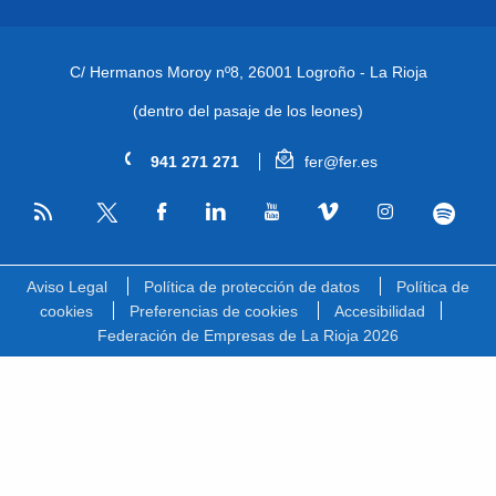
C/ Hermanos Moroy nº8,
26001 Logroño - La Rioja
(dentro del pasaje de los leones)
941 271 271
fer@fer.es
RSS
Facebook
Linkedin
Youtube
Vimeo
Instagram
Spotify
Twitter
Aviso Legal
Política de protección de datos
Política de
cookies
Preferencias de cookies
Accesibilidad
Federación de Empresas de La Rioja 2026