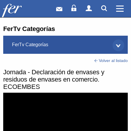
Correo web
Acceso Socios
Acceso Usuar
Mostrar
Ver 
FerTv Categorías
FerTv Categorías
Volver al listado
Jornada - Declaración de envases y
residuos de envases en comercio.
ECOEMBES