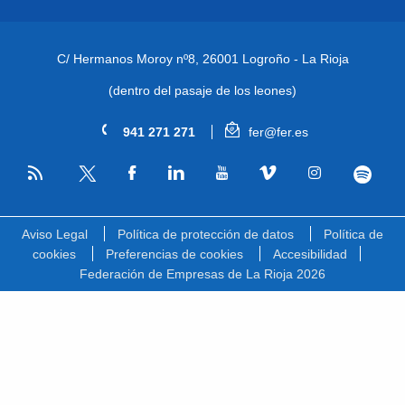
C/ Hermanos Moroy nº8,
26001 Logroño - La Rioja
(dentro del pasaje de los leones)
941 271 271
fer@fer.es
RSS
Facebook
Linkedin
Youtube
Vimeo
Instagram
Spotify
Twitter
Aviso Legal
Política de protección de datos
Política de
cookies
Preferencias de cookies
Accesibilidad
Federación de Empresas de La Rioja 2026