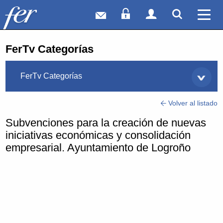
Correo web
Acceso Socios
Acceso Usuar
Mostrar
Ver 
FerTv Categorías
FerTv Categorías
Volver al listado
Subvenciones para la creación de nuevas
iniciativas económicas y consolidación
empresarial. Ayuntamiento de Logroño