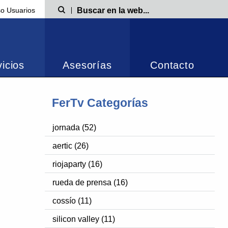
o Usuarios
Búsqueda
icios
Asesorías
Contacto
FerTv Categorías
jornada (52)
aertic (26)
riojaparty (16)
rueda de prensa (16)
cossío (11)
silicon valley (11)