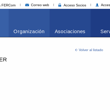
Correo web
Acces
ia FERCom
Acceso Socios
Organización
Asociaciones
Serv
Volver al listado
FER