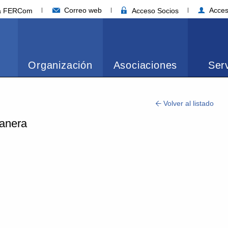
Correo web
Acces
ia FERCom
Acceso Socios
Organización
Asociaciones
Serv
Volver al listado
uanera