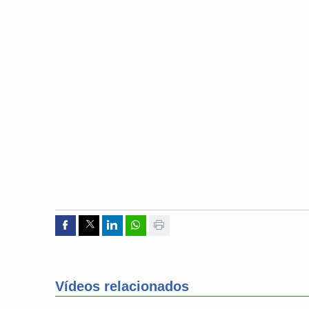
Compartir por Facebook
Compartir por Twitter
Compartir por Linkedin
Compartir por whatsapp
Imprimir
Vídeos relacionados