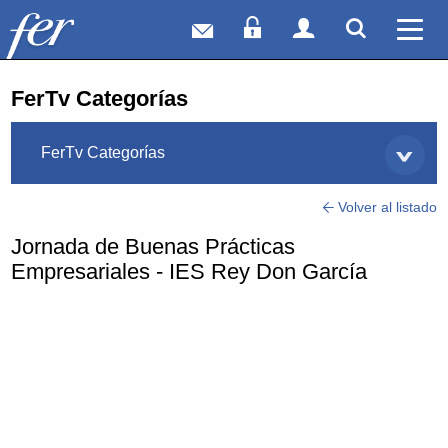
Correo web
Acceso Socios
Acceso Usuar
Mostrar
Ver 
FerTv Categorías
FerTv Categorías
Volver al listado
Jornada de Buenas Prácticas
Empresariales - IES Rey Don García