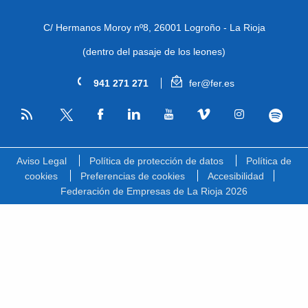
C/ Hermanos Moroy nº8,
26001 Logroño - La Rioja
(dentro del pasaje de los leones)
941 271 271
fer@fer.es
RSS
Facebook
Linkedin
Youtube
Vimeo
Instagram
Spotify
Twitter
Aviso Legal
Política de protección de datos
Política de
cookies
Preferencias de cookies
Accesibilidad
Federación de Empresas de La Rioja 2026