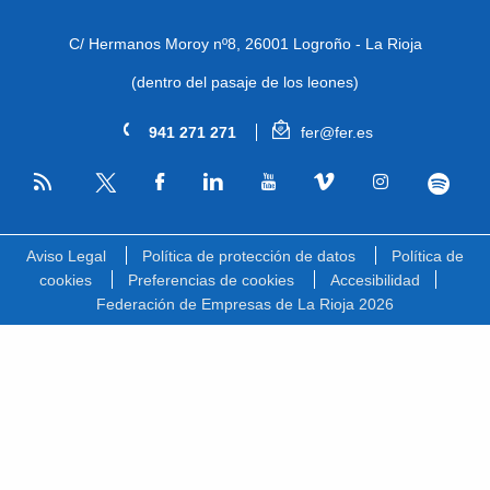
C/ Hermanos Moroy nº8,
26001 Logroño - La Rioja
(dentro del pasaje de los leones)
941 271 271
fer@fer.es
RSS
Facebook
Linkedin
Youtube
Vimeo
Instagram
Spotify
Twitter
Aviso Legal
Política de protección de datos
Política de
cookies
Preferencias de cookies
Accesibilidad
Federación de Empresas de La Rioja 2026