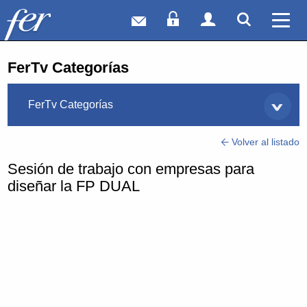
Correo web
Acceso Socios
Acceso Usuar
Mostrar
Ver 
FerTv Categorías
FerTv Categorías
Volver al listado
Sesión de trabajo con empresas para
diseñar la FP DUAL