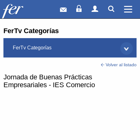
Correo web
Acceso Socios
Acceso Usuar
Mostrar
Ver 
FerTv Categorías
FerTv Categorías
Volver al listado
Jornada de Buenas Prácticas
Empresariales - IES Comercio