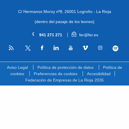
C/ Hermanos Moroy nº8,
26001 Logroño - La Rioja
(dentro del pasaje de los leones)
941 271 271
fer@fer.es
RSS
Facebook
Linkedin
Youtube
Vimeo
Instagram
Spotify
Twitter
Aviso Legal
Política de protección de datos
Política de
cookies
Preferencias de cookies
Accesibilidad
Federación de Empresas de La Rioja 2026