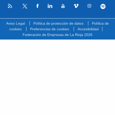
RSS
Facebook
Linkedin
Youtube
Vimeo
Instagram
Spotify
Twitter
Aviso Legal
Política de protección de datos
Política de
cookies
Preferencias de cookies
Accesibilidad
Federación de Empresas de La Rioja 2026