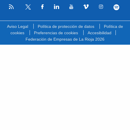
RSS
Facebook
Linkedin
Youtube
Vimeo
Instagram
Spotify
Twitter
Aviso Legal
Política de protección de datos
Política de
cookies
Preferencias de cookies
Accesibilidad
Federación de Empresas de La Rioja 2026