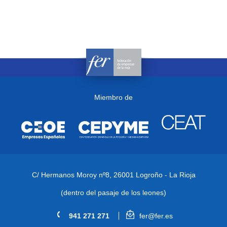
Miembro de
C/ Hermanos Moroy nº8,
26001 Logroño - La Rioja
(dentro del pasaje de los leones)
941 271 271
fer@fer.es