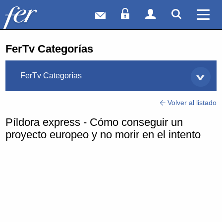
Correo web
Acceso Socios
Acceso Usuar
Mostrar
Ver 
FerTv Categorías
FerTv Categorías
Volver al listado
Píldora express - Cómo conseguir un
proyecto europeo y no morir en el intento