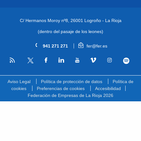
C/ Hermanos Moroy nº8,
26001 Logroño - La Rioja
(dentro del pasaje de los leones)
941 271 271
fer@fer.es
RSS
Facebook
Linkedin
Youtube
Vimeo
Instagram
Spotify
Twitter
Aviso Legal
Política de protección de datos
Política de
cookies
Preferencias de cookies
Accesibilidad
Federación de Empresas de La Rioja 2026