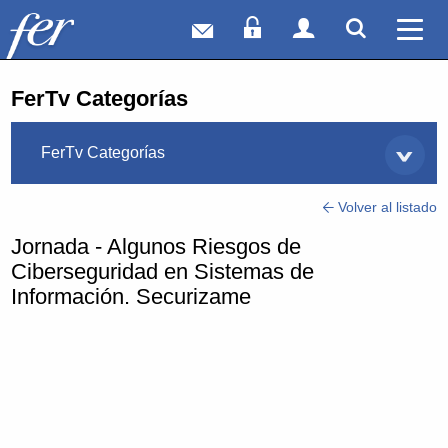
Correo web
Acceso Socios
Acceso Usuar
Mostrar
Ver 
FerTv Categorías
FerTv Categorías
Volver al listado
Jornada - Algunos Riesgos de
Ciberseguridad en Sistemas de
Información. Securizame