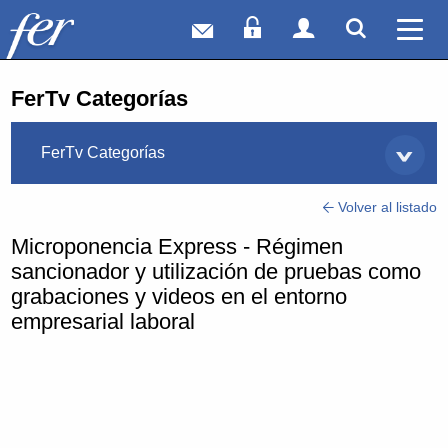
Correo web
Acceso Socios
Acceso Usuar
Mostrar
Ver 
FerTv Categorías
FerTv Categorías
Volver al listado
Microponencia Express - Régimen
sancionador y utilización de pruebas como
grabaciones y videos en el entorno
empresarial laboral