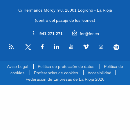
C/ Hermanos Moroy nº8,
26001 Logroño - La Rioja
(dentro del pasaje de los leones)
941 271 271
fer@fer.es
RSS
Facebook
Linkedin
Youtube
Vimeo
Instagram
Spotify
Twitter
Aviso Legal
Política de protección de datos
Política de
cookies
Preferencias de cookies
Accesibilidad
Federación de Empresas de La Rioja 2026