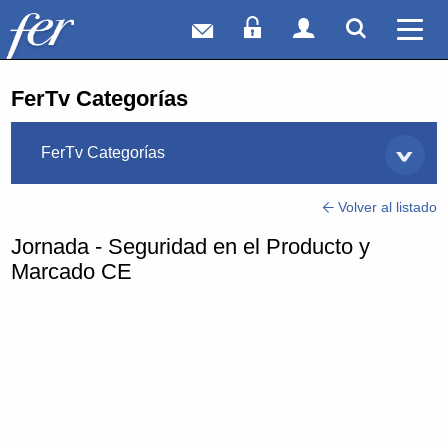
Correo web
Acceso Socios
Acceso Usuar
Mostrar
Ver 
FerTv Categorías
FerTv Categorías
Volver al listado
Jornada - Seguridad en el Producto y
Marcado CE