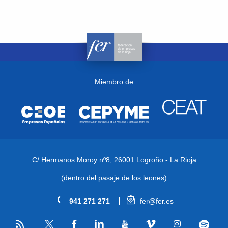
Miembro de
C/ Hermanos Moroy nº8,
26001 Logroño - La Rioja
(dentro del pasaje de los leones)
941 271 271
fer@fer.es
RSS