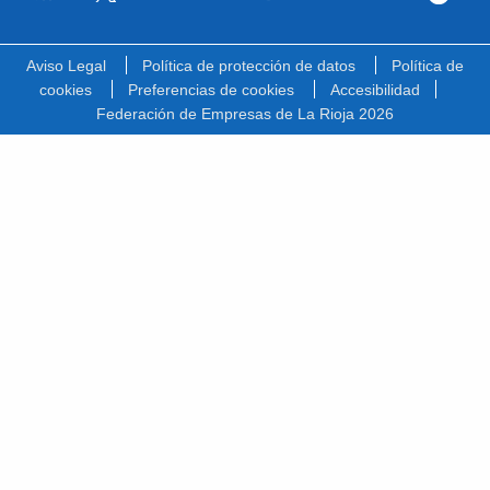
Facebook
Linkedin
Youtube
Vimeo
Instagram
Spotify
Twitter
Aviso Legal
Política de protección de datos
Política de
cookies
Preferencias de cookies
Accesibilidad
Federación de Empresas de La Rioja 2026