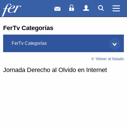
Correo web
Acceso Socios
Acceso Usuar
Mostrar
Ver 
FerTv Categorías
FerTv Categorías
Volver al listado
Jornada Derecho al Olvido en Internet