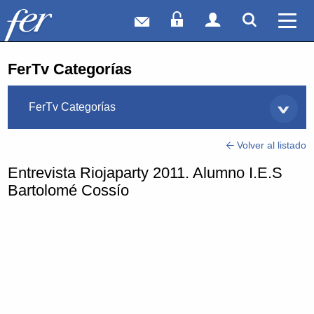
Correo web
Acceso Socios
Acceso Usuar
Mostrar
Ver 
FerTv Categorías
FerTv Categorías
Volver al listado
Entrevista Riojaparty 2011. Alumno I.E.S
Bartolomé Cossío