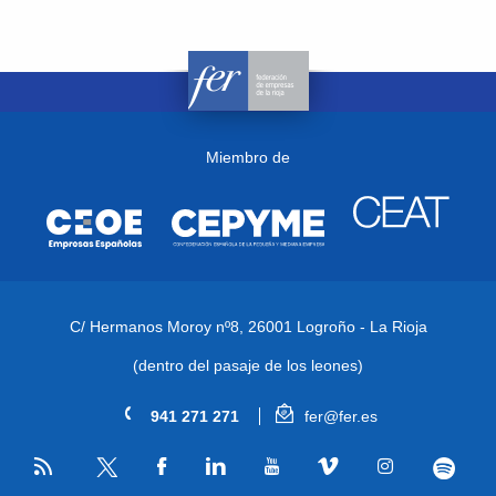
Miembro de
C/ Hermanos Moroy nº8,
26001 Logroño - La Rioja
(dentro del pasaje de los leones)
941 271 271
fer@fer.es
RSS