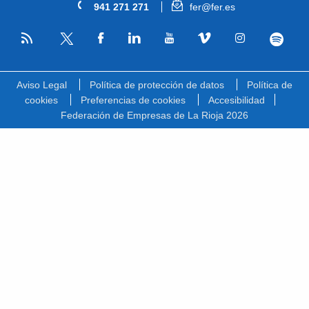
941 271 271
fer@fer.es
RSS
Facebook
Linkedin
Youtube
Vimeo
Instagram
Spotify
Twitter
Aviso Legal
Política de protección de datos
Política de
cookies
Preferencias de cookies
Accesibilidad
Federación de Empresas de La Rioja 2026