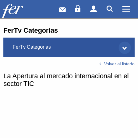
Correo web
Acceso Socios
Acceso Usuar
Mostrar
Ver 
FerTv Categorías
FerTv Categorías
Volver al listado
La Apertura al mercado internacional en el
sector TIC