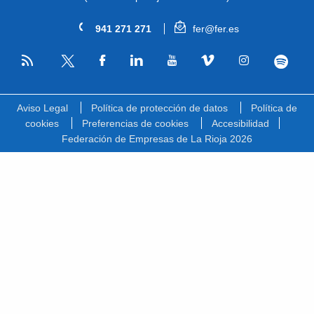
941 271 271
fer@fer.es
RSS
Facebook
Linkedin
Youtube
Vimeo
Instagram
Spotify
Twitter
Aviso Legal
Política de protección de datos
Política de
cookies
Preferencias de cookies
Accesibilidad
Federación de Empresas de La Rioja 2026