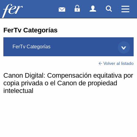
Correo web
Acceso Socios
Acceso Usuar
Mostrar
Ver 
FerTv Categorías
FerTv Categorías
Volver al listado
Canon Digital: Compensación equitativa por
copia privada o el Canon de propiedad
intelectual