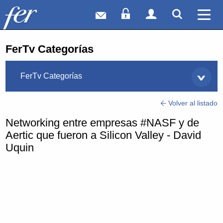
Correo web
Acceso Socios
Acceso Usuar
Mostrar
Ver 
FerTv Categorías
FerTv Categorías
Volver al listado
Networking entre empresas #NASF y de
Aertic que fueron a Silicon Valley - David
Uquin