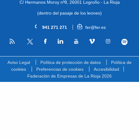
C/ Hermanos Moroy nº8,
26001 Logroño - La Rioja
(dentro del pasaje de los leones)
941 271 271
fer@fer.es
RSS
Facebook
Linkedin
Youtube
Vimeo
Instagram
Spotify
Twitter
Aviso Legal
Política de protección de datos
Política de
cookies
Preferencias de cookies
Accesibilidad
Federación de Empresas de La Rioja 2026