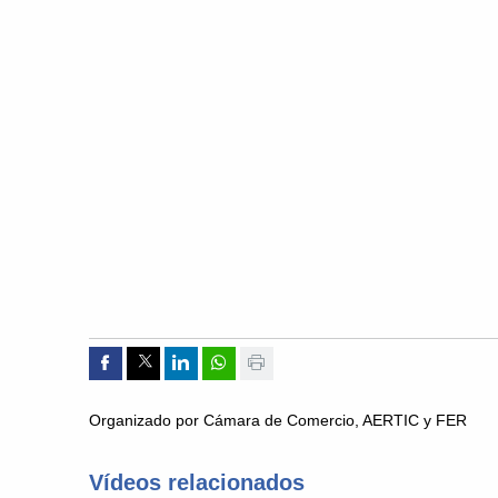
Compartir por Facebook
Compartir por Twitter
Compartir por Linkedin
Compartir por whatsapp
Imprimir
Organizado por Cámara de Comercio, AERTIC y FER
Vídeos relacionados