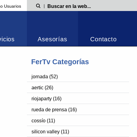
o Usuarios
Búsqueda
icios
Asesorías
Contacto
FerTv Categorías
jornada (52)
aertic (26)
riojaparty (16)
rueda de prensa (16)
cossío (11)
silicon valley (11)