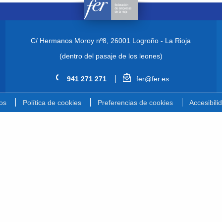
C/ Hermanos Moroy nº8,
26001 Logroño - La Rioja
(dentro del pasaje de los leones)
941 271 271
fer@fer.es
os
Política de cookies
Preferencias de cookies
Accesibili