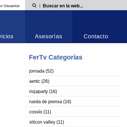
o Usuarios
Búsqueda
icios
Asesorías
Contacto
FerTv Categorías
jornada (52)
aertic (26)
riojaparty (16)
rueda de prensa (16)
cossío (11)
silicon valley (11)