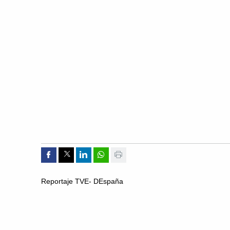
Compartir por Facebook
Compartir por Twitter
Compartir por Linkedin
Compartir por whatsapp
Imprimir
Reportaje TVE- DEspaña