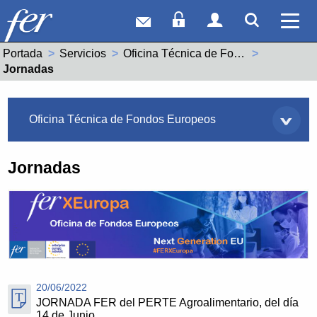
Correo web
Acceso Socios
Acceso Usuar
Mostrar
Ver 
Portada
Servicios
Oficina Técnica de Fondos Europeos
Actual:
Jornadas
Servicios
Oficina Técnica de Fondos Europeos
Jornadas
20/06/2022
JORNADA FER del PERTE Agroalimentario, del día
14 de Junio