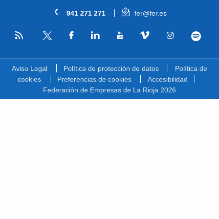
941 271 271
fer@fer.es
RSS
Facebook
Linkedin
Youtube
Vimeo
Instagram
Spotify
Twitter
Aviso Legal
Política de protección de datos
Política de
cookies
Preferencias de cookies
Accesibilidad
Federación de Empresas de La Rioja 2026