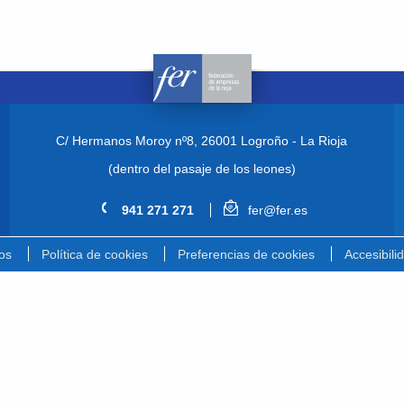
C/ Hermanos Moroy nº8,
26001 Logroño - La Rioja
(dentro del pasaje de los leones)
941 271 271
fer@fer.es
os
Política de cookies
Preferencias de cookies
Accesibili