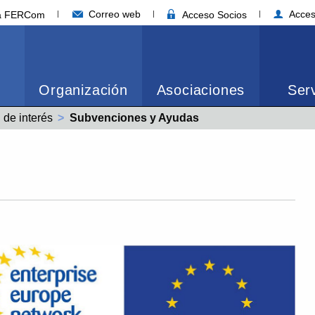
Correo web
Acces
ia FERCom
Acceso Socios
Organización
Asociaciones
Serv
 de interés
Actual:
Subvenciones y Ayudas