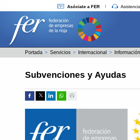
Asóciate a FER
Asistenc
Portada
Servicios
Internacional
Información
Subvenciones y Ayudas
Compartir por Facebook
Compartir por Twitter
Compartir por Linkedin
Compartir por whatsapp
Imprimir