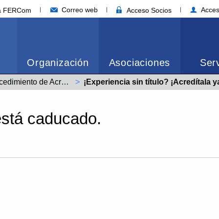
Correo web
Acces
ia FERCom
Acceso Socios
Organización
Asociaciones
Serv
Procedimiento de Acreditación de Competencias Profesionales
Actual:
¡Experiencia sin título? ¡Acredítala y
está caducado.