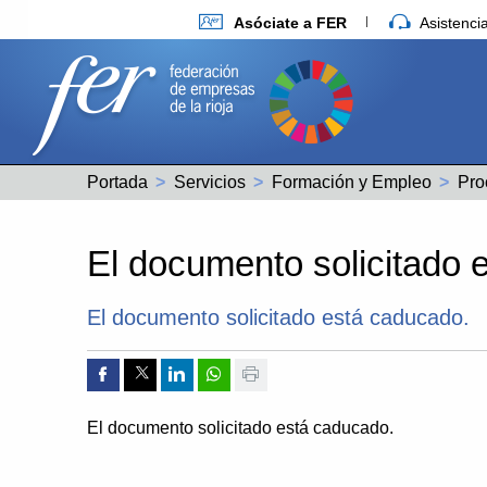
Asóciate a FER
Asistenc
Portada
Servicios
Formación y Empleo
El documento solicitado 
El documento solicitado está caducado.
Compartir por Facebook
Compartir por Twitter
Compartir por Linkedin
Compartir por whatsapp
Imprimir
El documento solicitado está caducado.