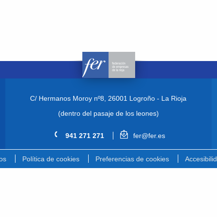
C/ Hermanos Moroy nº8,
26001 Logroño - La Rioja
(dentro del pasaje de los leones)
941 271 271
fer@fer.es
os
Política de cookies
Preferencias de cookies
Accesibili