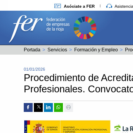
Asóciate a FER
Asistenc
Portada
Servicios
Formación y Empleo
01/01/2026
Procedimiento de Acredi
Profesionales. Convocato
Compartir por Facebook
Compartir por Twitter
Compartir por Linkedin
Compartir por whatsapp
Imprimir