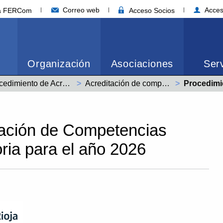
Correo web
Acces
ia FERCom
Acceso Socios
Organización
Asociaciones
Serv
Procedimiento de Acreditación de Competencias Profesionales
Acreditación de competencias. 2026
Actual:
Procedimiento de Ac
tación de Competencias
ria para el año 2026