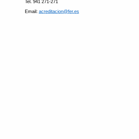
Tel. 941 271-271
Email:
acreditacion@fer.es