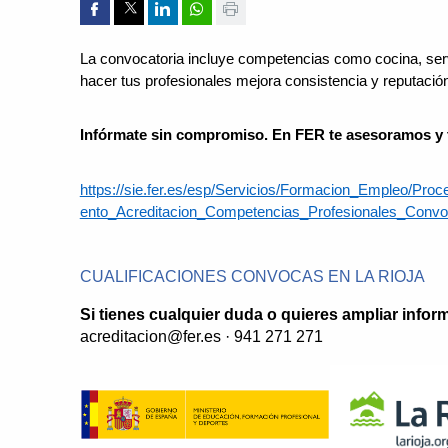
Compartir por Facebook
Compartir por Twitter
Compartir por Linkedin
Compartir por whatsapp
Imprimir
La convocatoria incluye competencias como cocina, serv
hacer tus profesionales mejora consistencia y reputació
Infórmate sin compromiso. En FER te asesoramos y 
https://sie.fer.es/esp/Servicios/Formacion_Empleo/Pro
ento_Acreditacion_Competencias_Profesionales_Conv
CUALIFICACIONES CONVOCAS EN LA RIOJA
Si tienes cualquier duda o quieres ampliar info
acreditacion@fer.es · 941 271 271