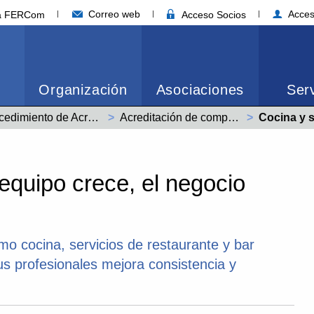
Correo web
Acces
ia FERCom
Acceso Socios
Organización
Asociaciones
Serv
Procedimiento de Acreditación de Competencias Profesionales
Acreditación de competencias. 2026
Actual:
Cocina y sal
equipo crece, el negocio
o cocina, servicios de restaurante y bar
us profesionales mejora consistencia y