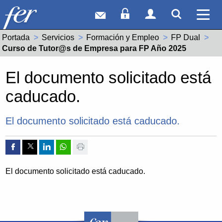
Correo web
Acceso Socios
Acceso Usuar
Mostrar
Ver 
Portada
Servicios
Formación y Empleo
FP Dual
Actual:
Curso de Tutor@s de Empresa para FP Año 2025
El documento solicitado está
caducado.
El documento solicitado está caducado.
Compartir por Facebook
Compartir por Twitter
Compartir por Linkedin
Compartir por whatsapp
Imprimir
El documento solicitado está caducado.