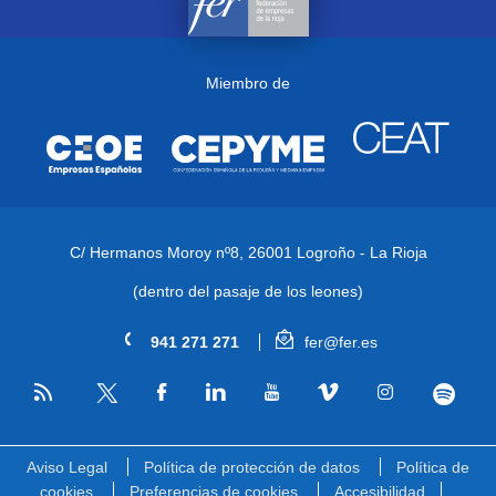
Miembro de
C/ Hermanos Moroy nº8,
26001 Logroño - La Rioja
(dentro del pasaje de los leones)
941 271 271
fer@fer.es
RSS
Facebook
Linkedin
Youtube
Vimeo
Instagram
Spotify
Twitter
Aviso Legal
Política de protección de datos
Política de
cookies
Preferencias de cookies
Accesibilidad