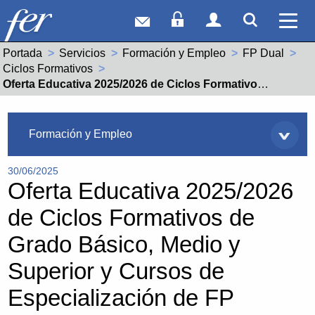
Correo web
Acceso Socios
Acceso Usuar
Mostrar
Ver 
Portada
Servicios
Formación y Empleo
FP Dual
Ciclos Formativos
Actual:
Oferta Educativa 2025/2026 de Ciclos Formativos de Grado Básico, Medio y Superior y Cursos de Especialización de FP
Servicios
Formación y Empleo
30/06/2025
Oferta Educativa 2025/2026
de Ciclos Formativos de
Grado Básico, Medio y
Superior y Cursos de
Especialización de FP