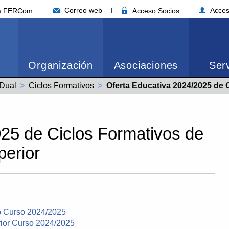
Correo web
Acces
ia FERCom
Acceso Socios
Organización
Asociaciones
Serv
Dual
Ciclos Formativos
Actual:
Oferta Educativa 2024/2025 de Ciclos Formativos de G
25 de Ciclos Formativos de
erior
o Curso 2024/2025
rior Curso 2024/2025