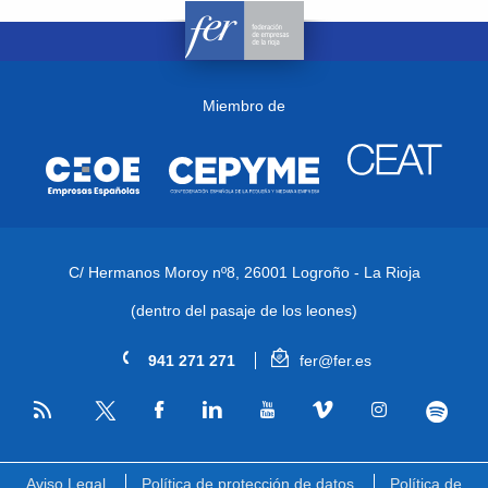
Miembro de
C/ Hermanos Moroy nº8,
26001 Logroño - La Rioja
(dentro del pasaje de los leones)
941 271 271
fer@fer.es
RSS
Facebook
Linkedin
Youtube
Vimeo
Instagram
Spotify
Twitter
Aviso Legal
Política de protección de datos
Política de