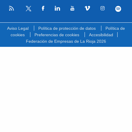
RSS
Facebook
Linkedin
Youtube
Vimeo
Instagram
Spotify
Twitter
Aviso Legal
Política de protección de datos
Política de
cookies
Preferencias de cookies
Accesibilidad
Federación de Empresas de La Rioja 2026