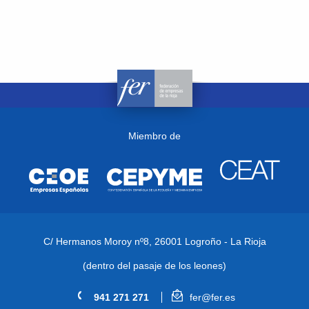
Miembro de
C/ Hermanos Moroy nº8,
26001 Logroño - La Rioja
(dentro del pasaje de los leones)
941 271 271
fer@fer.es