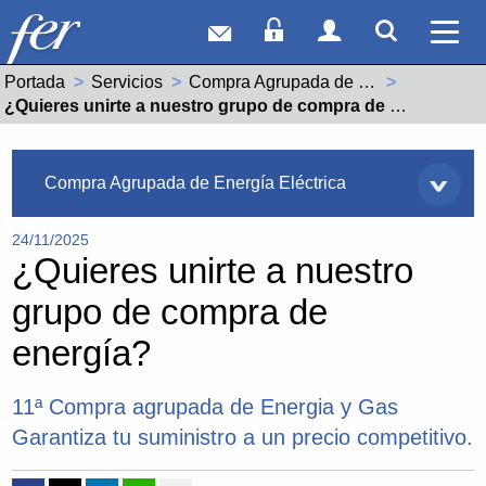
Correo web
Acceso Socios
Acceso Usuar
Mostrar
Ver 
Portada
Servicios
Compra Agrupada de Energía Eléctrica
Actual:
¿Quieres unirte a nuestro grupo de compra de energía?
Servicios
Compra Agrupada de Energía Eléctrica
24/11/2025
¿Quieres unirte a nuestro
grupo de compra de
energía?
11ª Compra agrupada de Energia y Gas
Garantiza tu suministro a un precio competitivo.