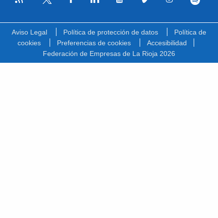
Facebook
Linkedin
Youtube
Vimeo
Instagram
Spotify
Twitter
Aviso Legal
Política de protección de datos
Política de
cookies
Preferencias de cookies
Accesibilidad
Federación de Empresas de La Rioja 2026