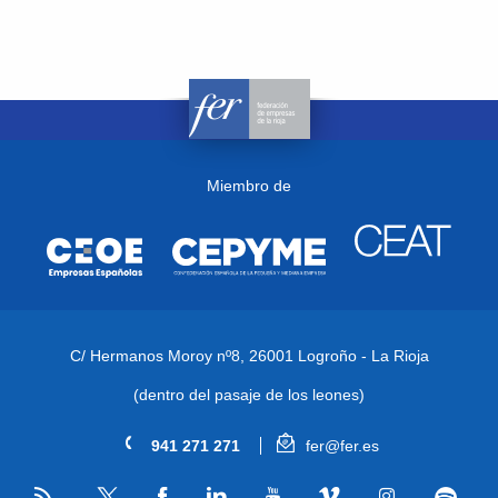
Miembro de
C/ Hermanos Moroy nº8,
26001 Logroño - La Rioja
(dentro del pasaje de los leones)
941 271 271
fer@fer.es
RSS