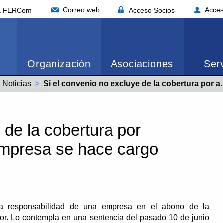
Correo web
Acces
ia FERCom
Acceso Socios
Organización
Asociaciones
Serv
Noticias
Actual:
Si el convenio no excluye de la cobertura por accidente el suicidio, la empresa se hace cargo
 de la cobertura por
 empresa se hace cargo
iva responsabilidad de una empresa en el abono de la
dor. Lo contempla en una sentencia del pasado 10 de junio