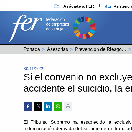
Asóciate a FER
Asistenc
Portada
Asesorías
Prevención de Riesgos Laborales
30/11/2009
Si el convenio no excluye
accidente el suicidio, la
Compartir por Facebook
Compartir por Twitter
Compartir por Linkedin
Compartir por whatsapp
Imprimir
El Tribunal Supremo ha establecido la exclus
indemnización derivada del suicidio de un trabaja