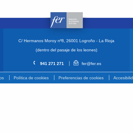
C/ Hermanos Moroy nº8,
26001 Logroño - La Rioja
(dentro del pasaje de los leones)
941 271 271
fer@fer.es
os
Política de cookies
Preferencias de cookies
Accesibili