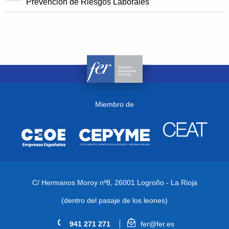
Prevención de Riesgos Laborales
Miembro de
C/ Hermanos Moroy nº8,
26001 Logroño - La Rioja
(dentro del pasaje de los leones)
941 271 271
fer@fer.es