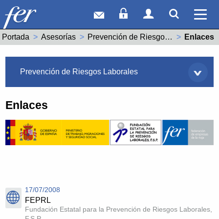
Correo web
Acceso Socios
Acceso Usuar
Mostrar
Ver 
Portada
Asesorías
Prevención de Riesgos Laborales
Actual:
Enlaces
Asesorías
Prevención de Riesgos Laborales
Enlaces
17/07/2008
FEPRL
Fundación Estatal para la Prevención de Riesgos Laborales,
F.S.P.