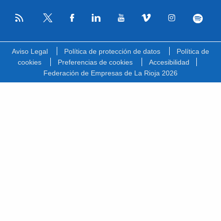
RSS
Facebook
Linkedin
Youtube
Vimeo
Instagram
Spotify
Twitter
Aviso Legal
Política de protección de datos
Política de
cookies
Preferencias de cookies
Accesibilidad
Federación de Empresas de La Rioja 2026