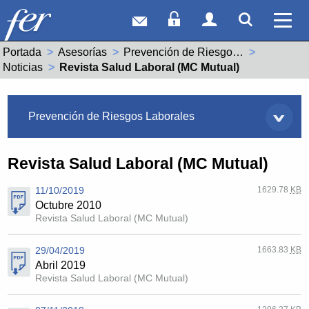
Correo web
Acceso Socios
Acceso Usuar
Mostrar
Ver 
Portada
Asesorías
Prevención de Riesgos Laborales
Noticias
Actual:
Revista Salud Laboral (MC Mutual)
Asesorías
Prevención de Riesgos Laborales
Revista Salud Laboral (MC Mutual)
11/10/2019
1629.78
KB
Octubre 2010
Revista Salud Laboral (MC Mutual)
29/04/2019
1663.83
KB
Abril 2019
Revista Salud Laboral (MC Mutual)