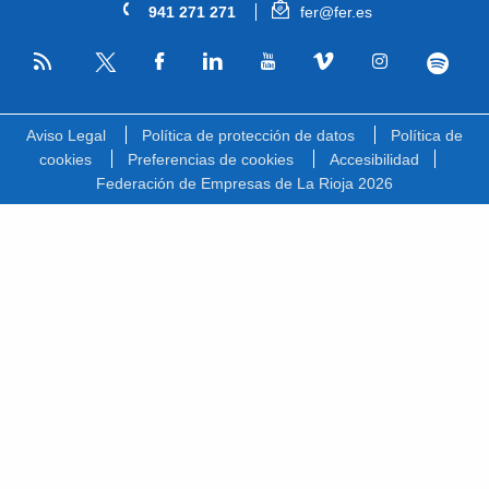
941 271 271
fer@fer.es
RSS
Facebook
Linkedin
Youtube
Vimeo
Instagram
Spotify
Twitter
Aviso Legal
Política de protección de datos
Política de
cookies
Preferencias de cookies
Accesibilidad
Federación de Empresas de La Rioja 2026