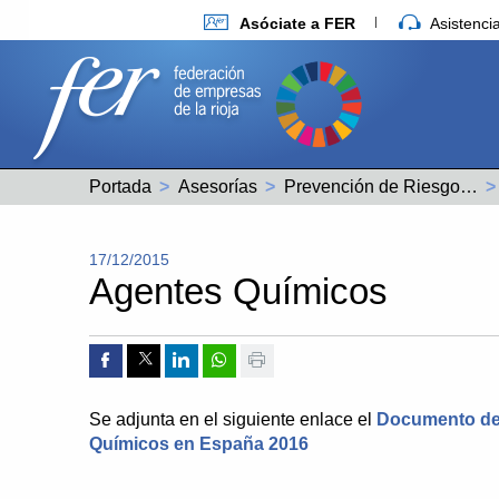
Asóciate a FER
Asistenc
Portada
Asesorías
Prevención de Riesgos Laborales
17/12/2015
Agentes Químicos
Compartir por Facebook
Compartir por Twitter
Compartir por Linkedin
Compartir por whatsapp
Imprimir
Se adjunta en el siguiente enlace el
Documento de 
Químicos en España 2016