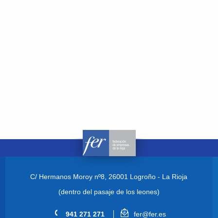
C/ Hermanos Moroy nº8,
26001 Logroño - La Rioja
(dentro del pasaje de los leones)
941 271 271
fer@fer.es