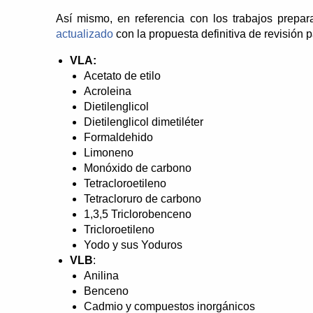
Así mismo, en referencia con los trabajos prep
actualizado
con la propuesta definitiva de revisión 
VLA:
Acetato de etilo
Acroleina
Dietilenglicol
Dietilenglicol dimetiléter
Formaldehido
Limoneno
Monóxido de carbono
Tetracloroetileno
Tetracloruro de carbono
1,3,5 Triclorobenceno
Tricloroetileno
Yodo y sus Yoduros
VLB
:
Anilina
Benceno
Cadmio y compuestos inorgánicos