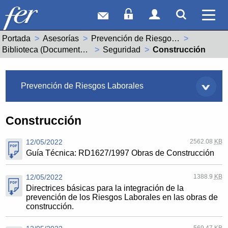
Correo web
Acceso Socios
Acceso Usuar
Mostrar
Ver 
Portada
Asesorías
Prevención de Riesgos Laborales
Biblioteca (Documentos de interés)
Seguridad
Actual:
Construcción
Asesorías
Prevención de Riesgos Laborales
Construcción
12/05/2022
2562.08
KB
Guía Técnica: RD1627/1997 Obras de Construcción
12/05/2022
1388.9
KB
Directrices básicas para la integración de la
prevención de los Riesgos Laborales en las obras de
construcción.
569.47
KB