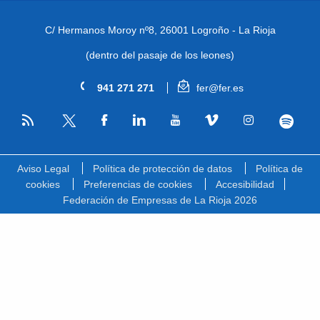
C/ Hermanos Moroy nº8,
26001 Logroño - La Rioja
(dentro del pasaje de los leones)
941 271 271
fer@fer.es
RSS
Facebook
Linkedin
Youtube
Vimeo
Instagram
Spotify
Twitter
Aviso Legal
Política de protección de datos
Política de
cookies
Preferencias de cookies
Accesibilidad
Federación de Empresas de La Rioja 2026