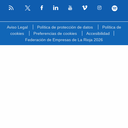
RSS
Facebook
Linkedin
Youtube
Vimeo
Instagram
Spotify
Twitter
Aviso Legal
Política de protección de datos
Política de
cookies
Preferencias de cookies
Accesibilidad
Federación de Empresas de La Rioja 2026