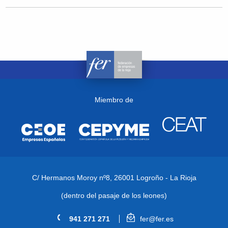
Miembro de
C/ Hermanos Moroy nº8,
26001 Logroño - La Rioja
(dentro del pasaje de los leones)
941 271 271
fer@fer.es