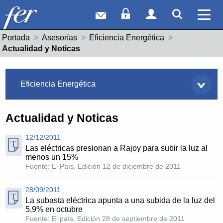
Correo web
Acceso Socios
Acceso Usuar
Mostrar
Ver 
Portada
Asesorías
Eficiencia Energética
Actual:
Actualidad y Noticas
Asesorías
Eficiencia Energética
Actualidad y Noticas
12/12/2011
Las eléctricas presionan a Rajoy para subir la luz al
menos un 15%
Fuente: El País. Edición 12 de diciembre de 2011
28/09/2011
La subasta eléctrica apunta a una subida de la luz del
5,9% en octubre
Fuente: El país. Edición 28 de septiembre de 2011