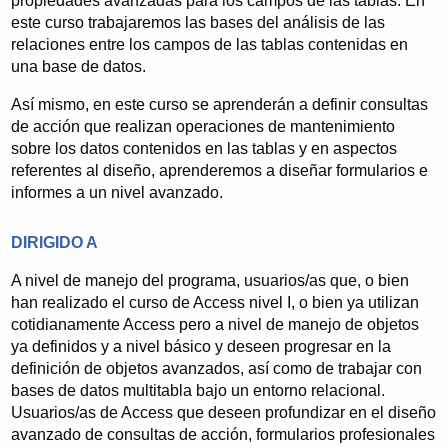
propiedades avanzadas para los campos de las tablas. En
este curso trabajaremos las bases del análisis de las
relaciones entre los campos de las tablas contenidas en
una base de datos.
Así mismo, en este curso se aprenderán a definir consultas
ADR Infor S.L.
, nombre comercial ADR Formación,
de acción que realizan operaciones de mantenimiento
es una empresa con sede en Logroño dedicada a la
sobre los datos contenidos en las tablas y en aspectos
formación y al desarrollo de aplicaciones
referentes al diseño, aprenderemos a diseñar formularios e
informáticas. Fundada en 1998, desarrolla su primer
informes a un nivel avanzado.
proyecto de teleformación en el año 2000, y desde
ese año viene desarrollando proyectos de
DIRIGIDO A
formación a través de Internet para sus clientes
utilizando una plataforma de teleformación de
A nivel de manejo del programa, usuarios/as que, o bien
desarrollo y diseño propios.
han realizado el curso de Access nivel I, o bien ya utilizan
cotidianamente Access pero a nivel de manejo de objetos
En el campo de la formación a través de Internet es
ya definidos y a nivel básico y deseen progresar en la
pionera y lleva años gestionando la oferta formativa
definición de objetos avanzados, así como de trabajar con
de la F.E.R (Federación de Empresarios de La
bases de datos multitabla bajo un entorno relacional.
Rioja) en esta materia. Cuenta en su cartera de
Usuarios/as de Access que deseen profundizar en el diseño
clientes con Ayuntamientos, Administraciones,
avanzado de consultas de acción, formularios profesionales
Consultoras de Formación, Organizaciones