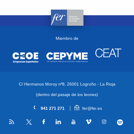
Miembro de
C/ Hermanos Moroy nº8,
26001 Logroño - La Rioja
(dentro del pasaje de los leones)
941 271 271
fer@fer.es
RSS
Facebook
Linkedin
Youtube
Vimeo
Instagram
Spotify