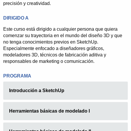
pionera y lleva años gestionando la oferta formativa
precisión y creatividad.
de la F.E.R (Federación de Empresarios de La
Rioja) en esta materia. Cuenta en su cartera de
DIRIGIDO A
clientes con Ayuntamientos, Administraciones,
Consultoras de Formación, Organizaciones
Este curso está dirigido a cualquier persona que quiera
empresariales, empresas privadas, etc.
comenzar su trayectoria en el mundo del diseño 3D y que
no tenga conocimientos previos en SketchUp.
Esta experiencia ha generado un sistema de trabajo
Especialmente enfocado a diseñadores gráficos,
eficaz que viene acompañado por unos excelentes
modeladores 3D, técnicos de fabricación aditiva y
resultados en las valoraciones de los alumnos.
responsables de marketing o comunicación.
PROGRAMA
Introducción a SketchUp
Herramientas básicas de modelado I