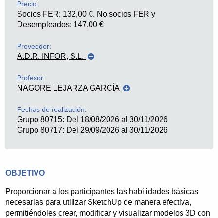
Precio:
Socios FER: 132,00 €. No socios FER y
Desempleados: 147,00 €
Proveedor:
A.D.R. INFOR, S.L.
Profesor:
NAGORE LEJARZA GARCÍA
ADR Infor S.L.
, nombre comercial ADR Formación,
Fechas de realización:
es una empresa con sede en Logroño dedicada a la
Grupo 80715: Del 18/08/2026 al 30/11/2026
formación y al desarrollo de aplicaciones
Grupo 80717: Del 29/09/2026 al 30/11/2026
informáticas. Fundada en 1998, desarrolla su primer
proyecto de teleformación en el año 2000, y desde
ese año viene desarrollando proyectos de
formación a través de Internet para sus clientes
OBJETIVO
utilizando una plataforma de teleformación de
desarrollo y diseño propios.
Proporcionar a los participantes las habilidades básicas
necesarias para utilizar SketchUp de manera efectiva,
En el campo de la formación a través de Internet es
permitiéndoles crear, modificar y visualizar modelos 3D con