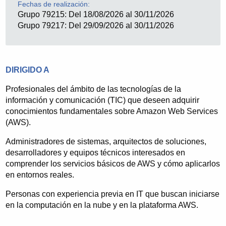
clientes con Ayuntamientos, Administraciones,
Fechas de realización:
Consultoras de Formación, Organizaciones
Grupo 79215: Del 18/08/2026 al 30/11/2026
empresariales, empresas privadas, etc.
Grupo 79217: Del 29/09/2026 al 30/11/2026
Esta experiencia ha generado un sistema de trabajo
eficaz que viene acompañado por unos excelentes
resultados en las valoraciones de los alumnos.
DIRIGIDO A
Profesionales del ámbito de las tecnologías de la
información y comunicación (TIC) que deseen adquirir
conocimientos fundamentales sobre Amazon Web Services
(AWS).
Administradores de sistemas, arquitectos de soluciones,
desarrolladores y equipos técnicos interesados en
comprender los servicios básicos de AWS y cómo aplicarlos
en entornos reales.
Personas con experiencia previa en IT que buscan iniciarse
en la computación en la nube y en la plataforma AWS.